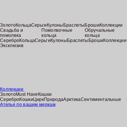
Золото
Кольца
Серьги
Кулоны
Браслеты
Броши
Коллекции
Свадьба и
Помолвочные
Обручальные
помолвка
кольца
кольца
Серебро
Кольца
Серьги
Кулоны
Браслеты
Броши
Коллекции
Эксклюзив
Коллекции
Золото
Must Have
Кошки
Серебро
Кошки
Цирк
Природа
Арктика
Сентиментальные
Ателье по вашим меркам