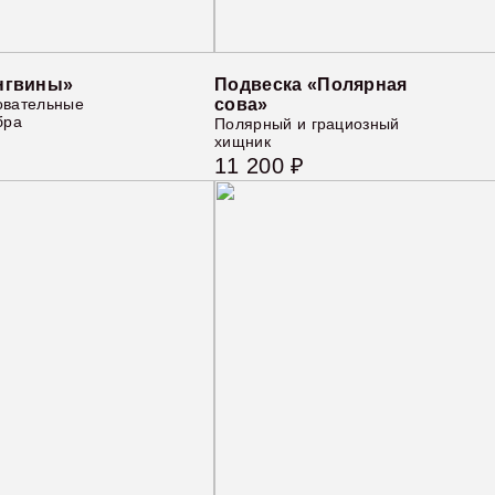
нгвины»
Подвеска «Полярная
овательные
сова»
бра
Полярный и грациозный
хищник
11 200 ₽