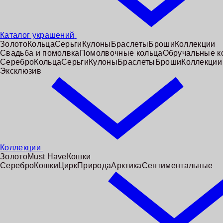
Каталог украшений
Золото
Кольца
Серьги
Кулоны
Браслеты
Броши
Коллекции
Свадьба и помолвка
Помолвочные кольца
Обручальные к
Серебро
Кольца
Серьги
Кулоны
Браслеты
Броши
Коллекции
Эксклюзив
Коллекции
Золото
Must Have
Кошки
Серебро
Кошки
Цирк
Природа
Арктика
Сентиментальные