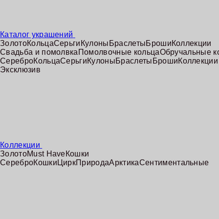
Каталог украшений
Золото
Кольца
Серьги
Кулоны
Браслеты
Броши
Коллекции
Свадьба и помолвка
Помолвочные кольца
Обручальные к
Серебро
Кольца
Серьги
Кулоны
Браслеты
Броши
Коллекции
Эксклюзив
Коллекции
Золото
Must Have
Кошки
Серебро
Кошки
Цирк
Природа
Арктика
Сентиментальные