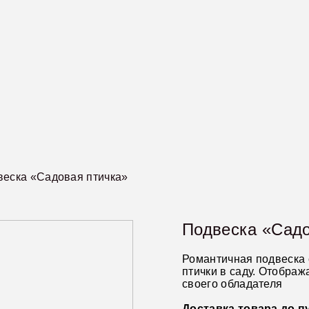
веска «Садовая птичка»
Подвеска «Садо
Романтичная подвеска
птички в саду. Отобра
своего обладателя
Доставка товара до п