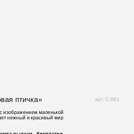
вая птичка»
арт: С-063
 с изображением маленькой
жает нежный и красивый мир
ункта выдачи - бесплатно.